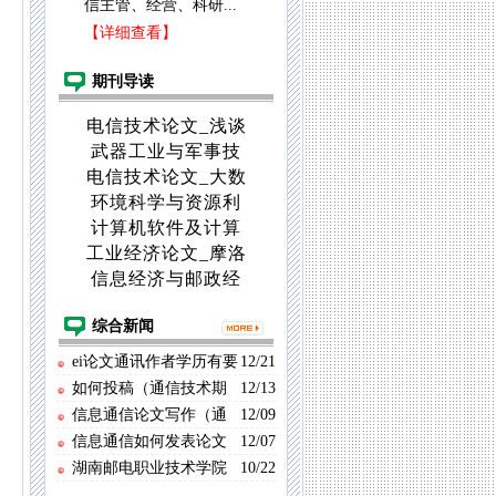
信主管、经营、科研...
【详细查看】
期刊导读
电信技术论文_浅谈
武器工业与军事技
电信技术论文_大数
环境科学与资源利
计算机软件及计算
工业经济论文_摩洛
信息经济与邮政经
综合新闻
ei论文通讯作者学历有要
12/21
求吗（信息通信专科论文
如何投稿（通信技术期
12/13
刊投稿）
信息通信论文写作（通
12/09
信论文范文）
信息通信如何发表论文
12/07
（论文通讯作者怎么看）
湖南邮电职业技术学院
10/22
首届现代通信技术专业卓